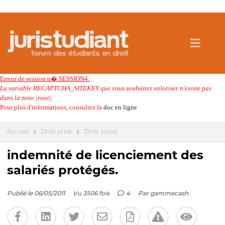
Erreur de session n� SESSION4:
La variable RECAPTCHA_SITEKEY que vous souhaitez valoriser n'existe pas
dans la zone |root|.
Pour plus d'informations, consultez la
doc en ligne
Accueil
Droit privé
Droit social
indemnité de licenciement des
salariés protégés.
Publié le 06/05/2011
Vu 3506 fois
4
Par
gammecash