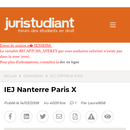
Erreur de session n� SESSION4:
La variable RECAPTCHA_SITEKEY que vous souhaitez valoriser n'existe pas
dans la zone |root|.
Pour plus d'informations, consultez la
doc en ligne
Accueil
Orientation
IEJ, CRFPA et ENM
IEJ Nanterre Paris X
Publié le 14/03/2008
Vu 4009 fois
1
Par
Laura1858