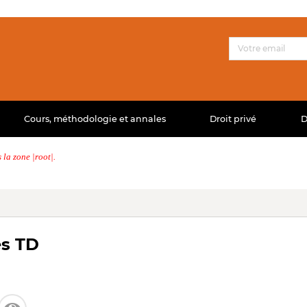
Cours, méthodologie et annales
Droit privé
D
la zone |root|.
es TD