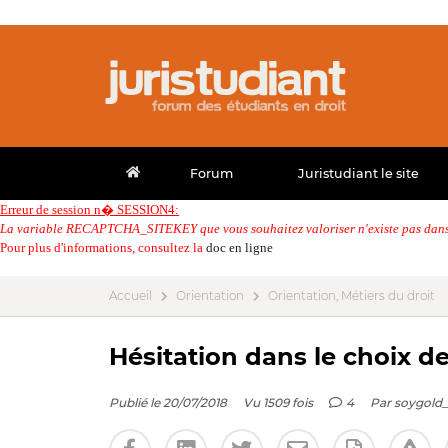
Forum
Juristudiant le site
Erreur de session n� SESSION4:
La variable RECAPTCHA_SITEKEY que vous souhaitez valoriser n'existe pas dans 
Pour plus d'informations, consultez la
doc en ligne
Accueil
Orientation
Orientation, Métiers du droit
Hésitation dans le choix d
Publié le 20/07/2018
Vu 1509 fois
4
Par
soygold_