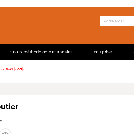
Cours, méthodologie et annales
Droit privé
D
la zone |root|.
utier
ur