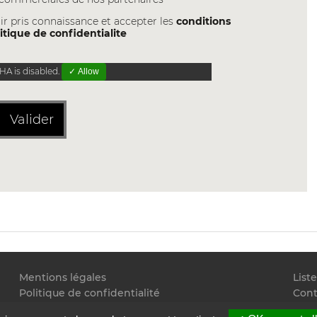
ir pris connaissance et accepter les
conditions
itique de confidentialite
A is disabled.
✓ Allow
Valider
Mentions légales
List
Politique de confidentialité
Cont
Conditions générales d'utilisation
Flux