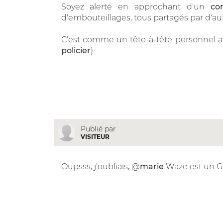
Soyez alerté en approchant d'un
co
d'embouteillages, tous partagés par d'au
C'est comme un tête-à-tête personnel ave
policier
)
Publié par
VISITEUR
Oupsss, j'oubliais, @
marie
Waze est un GPS