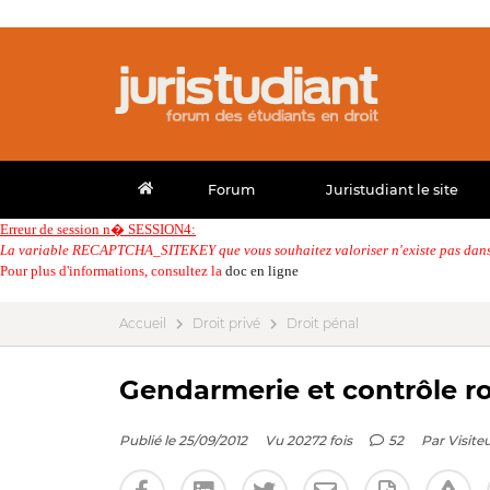
Forum
Juristudiant le site
Erreur de session n� SESSION4:
La variable RECAPTCHA_SITEKEY que vous souhaitez valoriser n'existe pas dans 
Pour plus d'informations, consultez la
doc en ligne
Accueil
Droit privé
Droit pénal
Gendarmerie et contrôle ro
Publié le 25/09/2012
Vu 20272 fois
52
Par
Visite