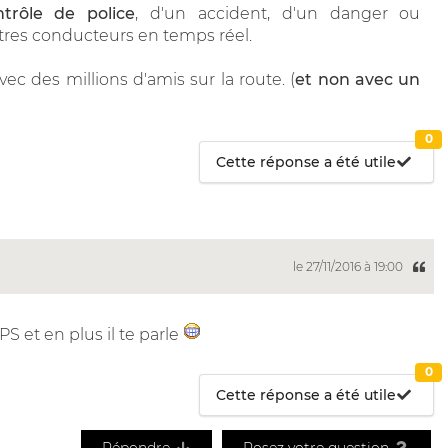
ntrôle de police
, d'un accident, d'un danger ou
tres conducteurs en temps réel.
c des millions d'amis sur la route. (
et non avec un
0
Cette réponse a été utile
le 27/11/2016 à 19:00
 et en plus il te parle
0
Cette réponse a été utile
Répondre
Posez votre question