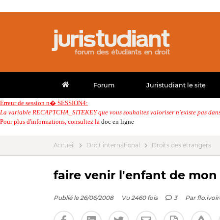
Forum
Juristudiant le site
Erreur de session n� SESSION4:
La variable RECAPTCHA_SITEKEY que vous souhaitez valoriser n'existe pas dans 
Pour plus d'informations, consultez la
doc en ligne
Accueil
Droit international
Droits des étrangers
faire venir l'enfant de mon
Publié le 26/06/2008
Vu 2460 fois
3
Par
flo.ivoir