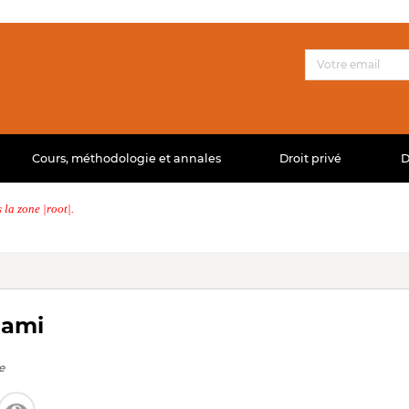
Cours, méthodologie et annales
Droit privé
D
la zone |root|.
 ami
e