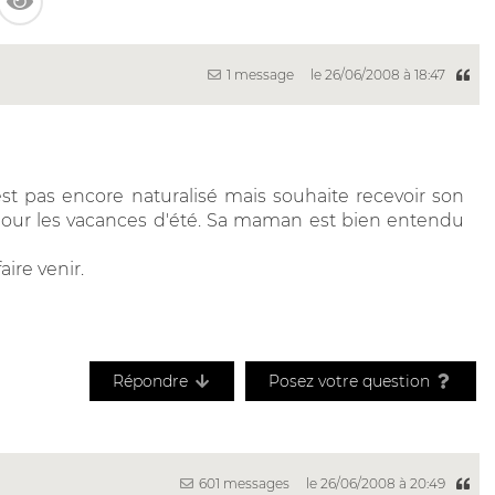
1 message
le 26/06/2008 à 18:47
est pas encore naturalisé mais souhaite recevoir son
e pour les vacances d'été. Sa maman est bien entendu
ire venir.
Répondre
Posez votre question
601 messages
le 26/06/2008 à 20:49