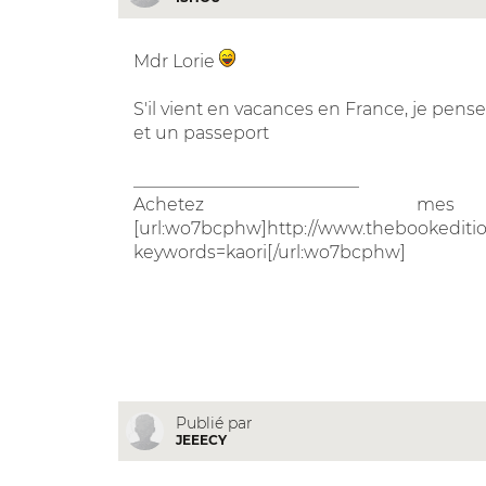
Mdr Lorie
S'il vient en vacances en France, je pense 
et un passeport
__________________________
Achetez m
[url:wo7bcphw]http://www.thebookediti
keywords=kaori[/url:wo7bcphw]
Publié par
JEEECY