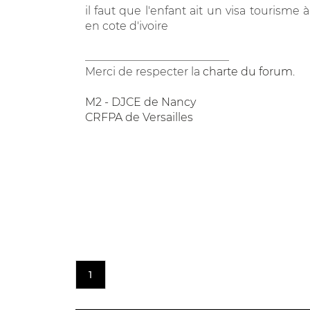
il faut que l'enfant ait un visa touris
en cote d'ivoire
__________________________
Merci de respecter la
charte du forum
.
M2 - DJCE de Nancy
CRFPA de Versailles
1