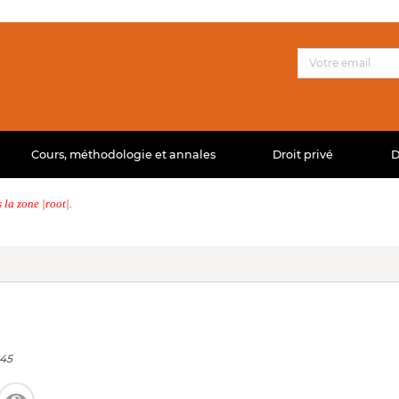
Cours, méthodologie et annales
Droit privé
D
la zone |root|.
245