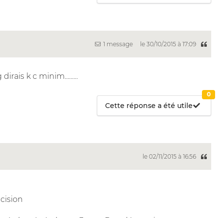
1 message
le 30/10/2015 à 17:09
rais k c minim.........
0
Cette réponse a été utile
le 02/11/2015 à 16:56
cision