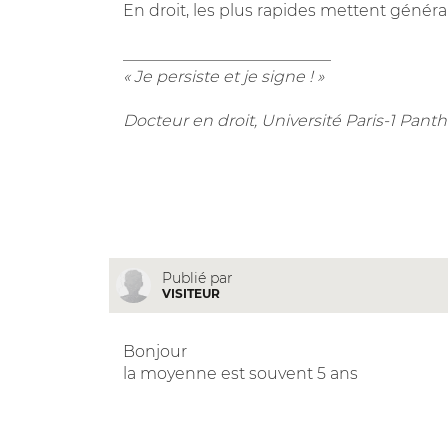
En droit, les plus rapides mettent génér
__________________________
« Je persiste et je signe ! »
Docteur en droit, Université Paris-1 Pa
Publié par
VISITEUR
Bonjour
la moyenne est souvent 5 ans