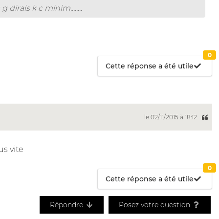
irais k c minim........
0
Cette réponse a été utile
le 02/11/2015 à 18:12
us vite
0
Cette réponse a été utile
Répondre
Posez votre question