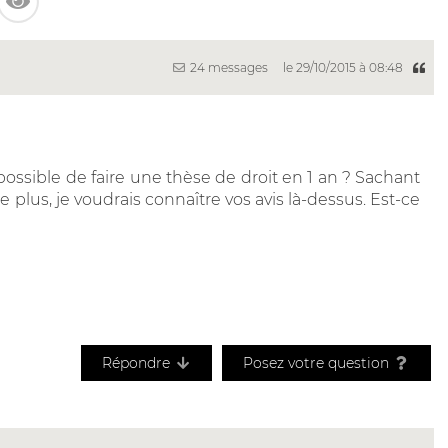
24 messages
le 29/10/2015 à 08:48
 possible de faire une thèse de droit en 1 an ? Sachant
 plus, je voudrais connaître vos avis là-dessus. Est-ce
Répondre
Posez votre question