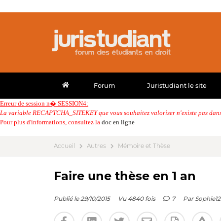
Forum
Juristudiant le site
Erreur de session n� SESSION4:
La variable RECAPTCHA_SITEKEY que vous souhaitez valoriser n'existe pas dans 
Pour plus d'informations, consultez la
doc en ligne
Accueil
Autres
Mémoire et Thèse
Faire une thèse en 1 an
Publié le 29/10/2015
Vu 4840 fois
7
Par
Sophie1