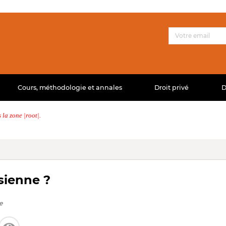
Cours, méthodologie et annales
Droit privé
D
la zone |root|.
sienne ?
e