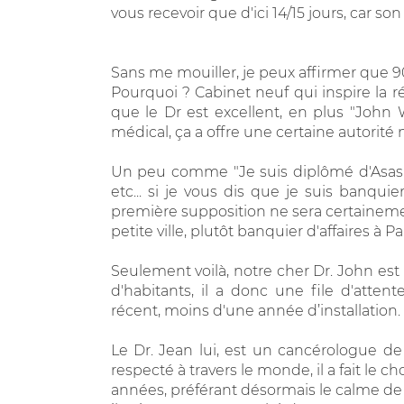
vous recevoir que d'ici 14/15 jours, car so
Sans me mouiller, je peux affirmer que 9
Pourquoi ? Cabinet neuf qui inspire la réu
que le Dr est excellent, en plus "John 
médical, ça a offre une certaine autorité n
Un peu comme "Je suis diplômé d'Asas", o
etc... si je vous dis que je suis banqui
première supposition ne sera certaineme
petite ville, plutôt banquier d'affaires à Pa
Seulement voilà, notre cher Dr. John est dé
d'habitants, il a donc une file d'att
récent, moins d'une année d’installation.
Le Dr. Jean lui, est un cancérologue 
respecté à travers le monde, il a fait le c
années, préférant désormais le calme de la