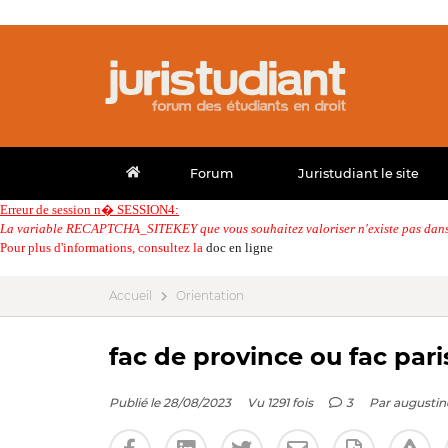
Forum
Juristudiant le site
Erreur de session n� SESSION4:
La variable RECAPTCHA_SITEKEY que vous souhaitez valoriser n'existe pas dans 
Pour plus d'informations, consultez la
doc en ligne
Accueil
Orientation
fac de province ou fac pari
Publié le 28/08/2023
Vu 1291 fois
3
Par
augustin