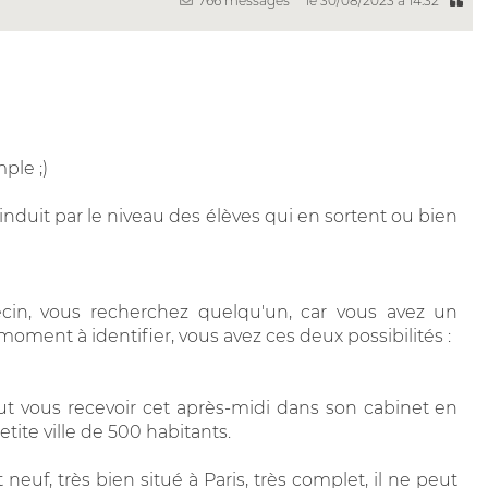
766 messages
le 30/08/2023 à 14:32
ple ;)
 induit par le niveau des élèves qui en sortent ou bien
cin, vous recherchez quelqu'un, car vous avez un
oment à identifier, vous avez ces deux possibilités :
eut vous recevoir cet après-midi dans son cabinet en
tite ville de 500 habitants.
euf, très bien situé à Paris, très complet, il ne peut