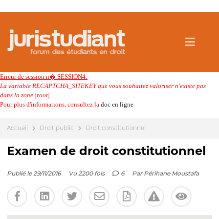
Erreur de session n� SESSION4:
La variable RECAPTCHA_SITEKEY que vous souhaitez valoriser n'existe pas
dans la zone |root|.
Pour plus d'informations, consultez la
doc en ligne
Accueil
Droit public
Droit constitutionnel
Examen de droit constitutionnel
Publié le 29/11/2016
Vu 2200 fois
6
Par
Périhane Moustafa