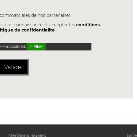
s commerciales de nos partenaires
ir pris connaissance et accepter les
conditions
itique de confidentialite
A is disabled.
✓ Allow
Valider
Mentions légales
List