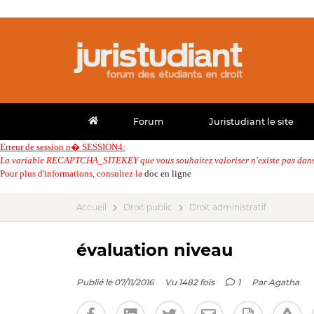
Forum
Juristudiant le site
Erreur de session n� SESSION4:
La variable RECAPTCHA_SITEKEY que vous souhaitez valoriser n'existe pas dans 
Pour plus d'informations, consultez la
doc en ligne
Accueil
Droit public
Droit administratif
évaluation niveau
Publié le 07/11/2016
Vu 1482 fois
1
Par
Agatha