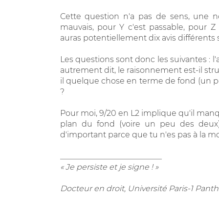
Cette question n'a pas de sens, une no
mauvais, pour Y c'est passable, pour Z 
auras potentiellement dix avis différents s
Les questions sont donc les suivantes : l'
autrement dit, le raisonnement est-il stru
il quelque chose en terme de fond (un po
?
Pour moi, 9/20 en L2 implique qu'il manqu
plan du fond (voire un peu des deux)
d'important parce que tu n'es pas à la mo
__________________________
« Je persiste et je signe ! »
Docteur en droit, Université Paris-1 Pa