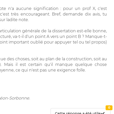
te n'a aucune signification : pour un prof X, c'est
c'est très encourageant. Bref, demande dix avis, tu
ur ladite note.
articulation générale de la dissertation est-elle bonne,
cturé, va-t-il d'un point A vers un point B ? Manque-t-
int important oublié pour appuyer tel ou tel propos)
e des choses, soit au plan de la construction, soit au
. Mais il est certain qu'il manque quelque chose
yenne, ce qui n'est pas une exigence folle.
nthéon-Sorbonne
.
0
Cette réponse a été utile