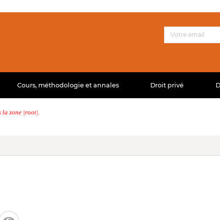
Cours, méthodologie et annales
Droit privé
D
la zone |root|.