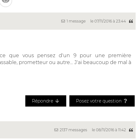
1 message
le 07/11/2016 à 23:44
ir ce que vous pensez d'un 9 pour une première
 passable, prometteur ou autre... J'ai beaucoup de mal à
Répondre
Posez votre question
2137 messages
le 08/11/2016 à 11:42