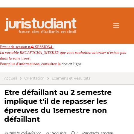
Erreur de session n� SESSION4:
La variable RECAPTCHA_SITEKEY que vous souhaitez valoriser n'existe pas
dans la zone |root|.
Pour plus d'informations, consultez la
doc en ligne
Accueil
Orientation
Examens et Résultats
Etre défaillant au 2 semestre
implique t'il de repasser les
épreuves du 1semestre non
défaillant
Publié le 25/04/2022
Vu 1457 fois
1
Par
dodo_rzpdek