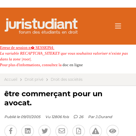
Erreur de session n� SESSION4:
La variable RECAPTCHA_SITEKEY que vous souhaitez valoriser n'existe pas
dans la zone |root|.
Pour plus d'informations, consultez la
doc en ligne
Accueil
Droit privé
Droit des sociétés
être commerçant pour un
avocat.
Publié le 09/01/2005
Vu 12806 fois
26
Par
J.Durand