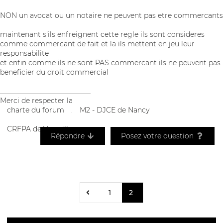
NON un avocat ou un notaire ne peuvent pas etre commercants
maintenant s'ils enfreignent cette regle ils sont consideres
comme commercant de fait et la ils mettent en jeu leur
responsabilite
et enfin comme ils ne sont PAS commercant ils ne peuvent pas
beneficier du droit commercial
__________________________
Merci de respecter la
charte du forum
.
M2 - DJCE de Nancy
CRFPA de Versailles
Répondre
Posez votre question
1
2