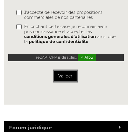
J'accepte de recevoir des propositions
commerciales de nos partenaires
En cochant cette case, je reconnais avoir
pris connaissance et accepter les
conditions générales d'utilisation
ainsi que
la
politique de confidentialite
reCAPTCHA is disabled.
✓ Allow
Valider
Forum juridique