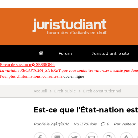
Forum
Juristudiant le site
Erreur de session n� SESSION4:
La variable RECAPTCHA_SITEKEY que vous souhaitez valoriser n'existe pas dans 
Pour plus d'informations, consultez la
doc en ligne
Accueil
Droit public
Droit constitutionnel
Est-ce que l'État-nation e
Publié le 29/01/2012
Vu 13701 fois
6
Par
Visiteur