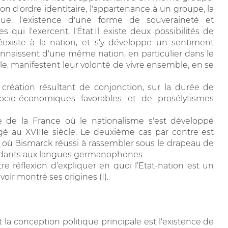
n d'ordre identitaire, l'appartenance à un groupe, la
que, l'existence d'une forme de souveraineté et
es qui l'exercent, l'État.Il existe deux possibilités de
préexiste à la nation, et s'y développe un sentiment
econnaissent d'une même nation, en particulier dans le
le, manifestent leur volonté de vivre ensemble, en se
e création résultant de conjonction, sur la durée de
socio-économiques favorables et de prosélytismes
re de la France où le nationalisme s'est développé
é au XVIIIe siècle. Le deuxième cas par contre est
e où Bismarck réussi à rassembler sous le drapeau de
ndants aux langues germanophones.
re réflexion d’expliquer en quoi l’Etat-nation est un
voir montré ses origines (I).
nt la conception politique principale est l'existence de