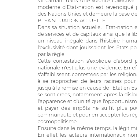
s'incarnant dans une volonté collective 
moderne d'Etat-nation est revendiqué p
des Nations Unies et demeure la base des 
B- SA SITUATION ACTUELLE
Dans sa situation actuelle, l'Etat-natio
de services et de capitaux ainsi que la l
un niveau inégalé dans l'histoire humai
l'exclusivité dont jouissaient les Etats po
par la règle.
Cette contestation s’explique d’abord
nationale n'est plus une évidence. En effe
s'affaiblissent, contestées par les religio
à se rapprocher de leurs racines pour 
jusqu'à la remise en cause de l'Etat en 
se sont créés, notamment après la disloc
l'apparence et d'unité que l'opportunisme
et payer des impôts ne suffit plus po
communauté et pour en accepter les règl
cosmopolitisme.
Ensuite dans le même temps, la légitimit
En effet les acteurs internationaux no