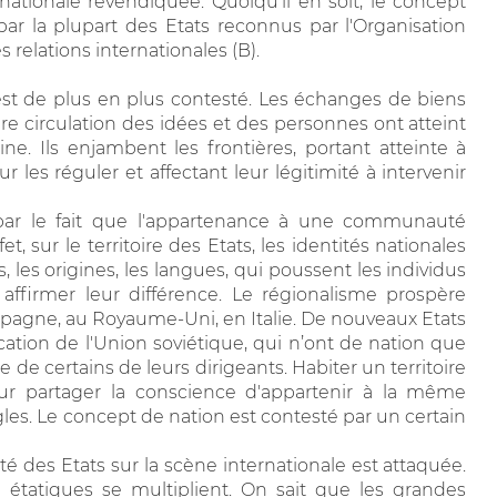
nationale revendiquée. Quoiqu'il en soit, le concept
ar la plupart des Etats reconnus par l'Organisation
relations internationales (B).
n est de plus en plus contesté. Les échanges de biens
ibre circulation des idées et des personnes ont atteint
ne. Ils enjambent les frontières, portant atteinte à
ur les réguler et affectant leur légitimité à intervenir
 par le fait que l'appartenance à une communauté
t, sur le territoire des Etats, les identités nationales
ns, les origines, les langues, qui poussent les individus
affirmer leur différence. Le régionalisme prospère
Espagne, au Royaume-Uni, en Italie. De nouveaux Etats
ation de l'Union soviétique, qui n’ont de nation que
 de certains de leurs dirigeants. Habiter un territoire
ur partager la conscience d'appartenir à la même
es. Le concept de nation est contesté par un certain
é des Etats sur la scène internationale est attaquée.
n étatiques se multiplient. On sait que les grandes