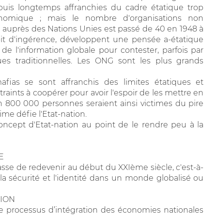
epuis longtemps affranchies du cadre étatique trop
nomique ; mais le nombre d'organisations non
 auprès des Nations Unies est passé de 40 en 1948 à
oit d'ingérence, développent une pensée a-étatique
e l'information globale pour contester, parfois par
iques traditionnelles. Les ONG sont les plus grands
afias se sont affranchis des limites étatiques et
traints à coopérer pour avoir l'espoir de les mettre en
n 800 000 personnes seraient ainsi victimes du pire
ime défie l'Etat-nation.
oncept d'Etat-nation au point de le rendre peu à la
E
n passe de redevenir au début du XXIème siècle, c'est-à-
t la sécurité et l'identité dans un monde globalisé ou
TION
 le processus d’intégration des économies nationales