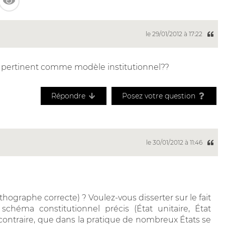
le 29/01/2012 à 17:22
t-il pertinent comme modèle institutionnel??
Répondre
Posez votre question
le 30/01/2012 à 11:46
ographe correcte) ? Voulez-vous disserter sur le fait
héma constitutionnel précis (État unitaire, État
ontraire, que dans la pratique de nombreux États se