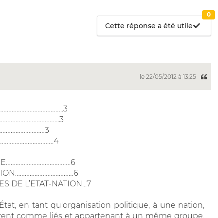
0
Cette réponse a été utile
le 22/05/2012 à 13:25
………………………………..3
……………………………………3
…………………………3
…………………………….4
SSE………………………………….6
TION………………………………6
 DE L’ETAT-NATION...7
État, en tant qu'organisation politique, à une nation,
idèrent comme liés et appartenant à un même groupe.