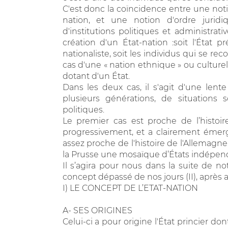
C'est donc la coïncidence entre une notio
nation, et une notion d'ordre juridi
d'institutions politiques et administrativ
création d'un État-nation :soit l'État 
nationaliste, soit les individus qui se r
cas d'une « nation ethnique » ou culturel
dotant d'un État.
Dans les deux cas, il s'agit d'une lent
plusieurs générations, de situations 
politiques.
Le premier cas est proche de l’histoi
progressivement, et a clairement émerg
assez proche de l'histoire de l'Allemagn
la Prusse une mosaïque d’États indépe
Il s’agira pour nous dans la suite de not
concept dépassé de nos jours (II), après a
I) LE CONCEPT DE L’ETAT-NATION
A- SES ORIGINES
Celui-ci a pour origine l'État princier do