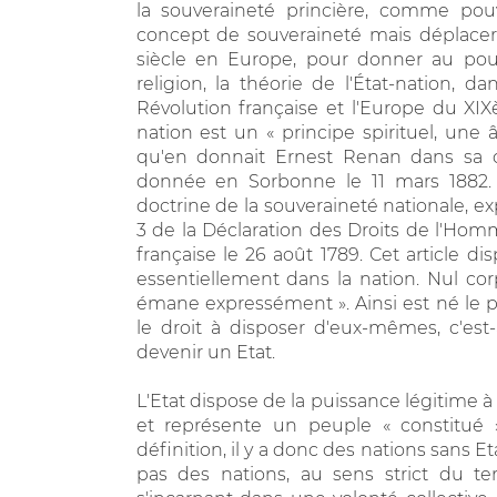
la souveraineté princière, comme pouv
concept de souveraineté mais déplacer
siècle en Europe, pour donner au pouv
religion, la théorie de l'État-nation,
Révolution française et l'Europe du XI
nation est un « principe spirituel, une âm
qu'en donnait Ernest Renan dans sa c
donnée en Sorbonne le 11 mars 1882. 
doctrine de la souveraineté nationale, ex
3 de la Déclaration des Droits de l'Hom
française le 26 août 1789. Cet article d
essentiellement dans la nation. Nul cor
émane expressément ». Ainsi est né le pr
le droit à disposer d'eux-mêmes, c'est-
devenir un Etat.
L'Etat dispose de la puissance légitime à l'
et représente un peuple « constitué »
définition, il y a donc des nations sans Et
pas des nations, au sens strict du te