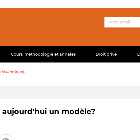
Cours, méthodologie et annales
Droit privé
D
la zone |root|.
st aujourd'hui un modèle?