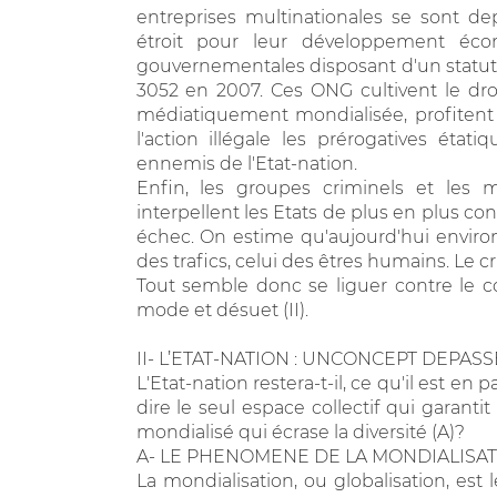
entreprises multinationales se sont d
étroit pour leur développement éco
gouvernementales disposant d'un statut
3052 en 2007. Ces ONG cultivent le dr
médiatiquement mondialisée, profitent d
l'action illégale les prérogatives état
ennemis de l'Etat-nation.
Enfin, les groupes criminels et les m
interpellent les Etats de plus en plus con
échec. On estime qu'aujourd'hui enviro
des trafics, celui des êtres humains. Le cr
Tout semble donc se liguer contre le c
mode et désuet (II).
II- L’ETAT-NATION : UNCONCEPT DEPASS
L'Etat-nation restera-t-il, ce qu'il est e
dire le seul espace collectif qui garanti
mondialisé qui écrase la diversité (A)?
A- LE PHENOMENE DE LA MONDIALISA
La mondialisation, ou globalisation, est