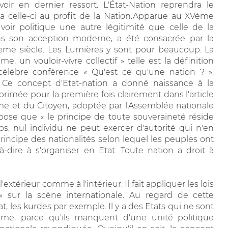
oir en dernier ressort. L'État-Nation reprendra le
a celle-ci au profit de la Nation.Apparue au XVème
oir politique une autre légitimité que celle de la
 dans son acception moderne, a été consacrée par la
Xème siècle. Les Lumières y sont pour beaucoup. La
e, un vouloir-vivre collectif » telle est la définition
élèbre conférence « Qu'est ce qu'une nation ? »,
Ce concept d'Etat-nation a donné naissance à la
primée pour la première fois clairement dans l'article
me et du Citoyen, adoptée par l'Assemblée nationale
ispose que « le principe de toute souveraineté réside
ps, nul individu ne peut exercer d'autorité qui n'en
incipe des nationalités selon lequel les peuples ont
à-dire à s'organiser en Etat. Toute nation a droit à
extérieur comme à l'intérieur. Il fait appliquer les lois
 sur la scène internationale. Au regard de cette
at, les kurdes par exemple. Il y a des Etats qui ne sont
rme, parce qu'ils manquent d'une unité politique