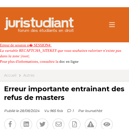
Erreur de session n� SESSION4:
La variable RECAPTCHA_SITEKEY que vous souhaitez valoriser n'existe pas
dans la zone |root|.
Pour plus d'informations, consultez la
doc en ligne
Accueil
Autres
Erreur importante entrainant des
refus de masters
Publié le 28/08/2024
Vu 965 fois
1
Par
lounathbt