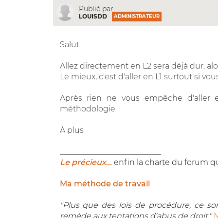
Publié par
LOUISDD
ADMINISTRATEUR
Salut
Allez directement en L2 sera déjà dur, alor
Le mieux, c'est d'aller en L1 surtout si vo
Après rien ne vous empêche d'aller en
méthodologie
À plus
__________________________
Le précieux...
enfin la charte du forum qu
Ma méthode de travail
"Plus que des lois de procédure, ce sont
remède aux tentations d'abus de droit."
M