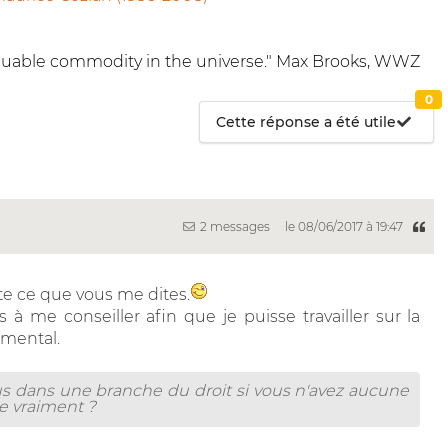
 valuable commodity in the universe." Max Brooks, WWZ
0
Cette réponse a été utile
2 messages
le 08/06/2017 à 19:47
te ce que vous me dites.
à me conseiller afin que je puisse travailler sur la
amental.
us dans une branche du droit si vous n'avez aucune
e vraiment ?