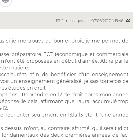
2 messages
le 07/06/2017 à 19:46
as si je me trouve au bon endroit, je me permet de
.
asse préparatoire ECT (économique et commerciale
m'ont été proposées en début d'année. Attiré par le
ette matière.
ccalauréat, afin de bénéficier d'un enseignement
'avoir un enseignement généralisé, je sais toutefois ce
mes études en droit.
x options: -Reprendre en l2 de droit après mon année
conseille cela, affirmant que j'aurai accumulé trop
 l2.
me réorienter seulement en l3,la l3 étant "une année
dessus, m'ont, au contraire, affirmé, qu'il serait idiot
r les fondamentaux des deux premières années de fac.