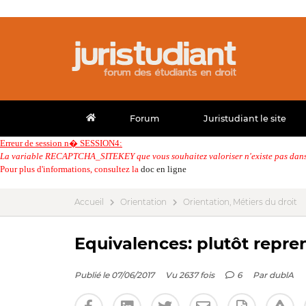
Forum
Juristudiant le site
Erreur de session n� SESSION4:
La variable RECAPTCHA_SITEKEY que vous souhaitez valoriser n'existe pas dans 
Pour plus d'informations, consultez la
doc en ligne
Accueil
Orientation
Orientation, Métiers du droit
Equivalences: plutôt repren
Publié le 07/06/2017
Vu 2637 fois
6
Par
dublA