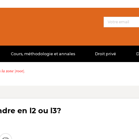
Cours, méthodologie et annales
Droit privé
D
la zone |root|.
dre en l2 ou l3?