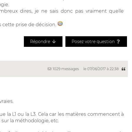
gie.
ombreux dires, je ne sais donc pas vraiment quelle
 cette prise de décision.
Répondre
Posez votre question
1029 messages
le 07/06/2017 à 22:38
vraies.
ue la L1 ou la L3. Cela car les matières commencent à
 sur la méthodologie, etc.