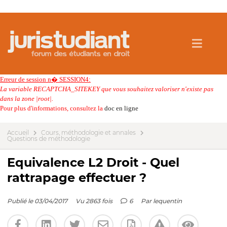
Erreur de session n� SESSION4:
La variable RECAPTCHA_SITEKEY que vous souhaitez valoriser n'existe pas
dans la zone |root|.
Pour plus d'informations, consultez la
doc en ligne
Accueil
Cours, méthodologie et annales
Questions de méthodologie
Equivalence L2 Droit - Quel
rattrapage effectuer ?
Publié le 03/04/2017
Vu 2863 fois
6
Par
lequentin