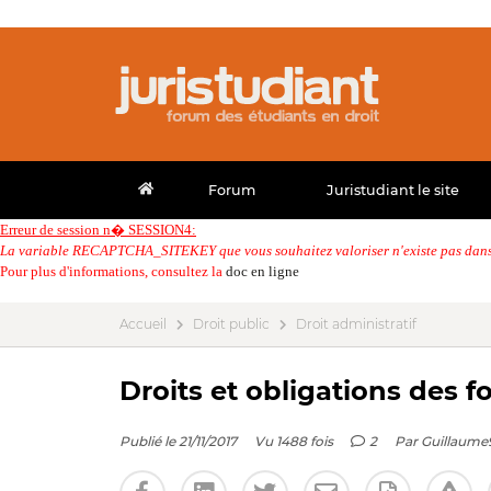
Forum
Juristudiant le site
Erreur de session n� SESSION4:
La variable RECAPTCHA_SITEKEY que vous souhaitez valoriser n'existe pas dans 
Pour plus d'informations, consultez la
doc en ligne
Accueil
Droit public
Droit administratif
Droits et obligations des f
Publié le 21/11/2017
Vu 1488 fois
2
Par
Guillaume