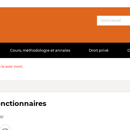
Cours, méthodologie et annales
Droit privé
D
la zone |root|.
onctionnaires
92