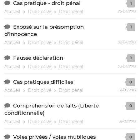
Cas pratique - droit pénal
1
Accueil
Droit privé
Droit pénal
26/04/2013
Exposé sur la présomption
1
d'innocence
Accueil
Droit privé
Droit pénal
02/04/2013
Fausse déclaration
1
Accueil
Droit privé
Droit pénal
03/04/2013
Cas pratiques difficiles
0
Accueil
Droit privé
Droit pénal
31/03/2013
Compréhension de faits (Liberté
0
conditionnelle)
Accueil
Droit privé
Droit pénal
31/03/2013
Voies privées / voies mubliques
0