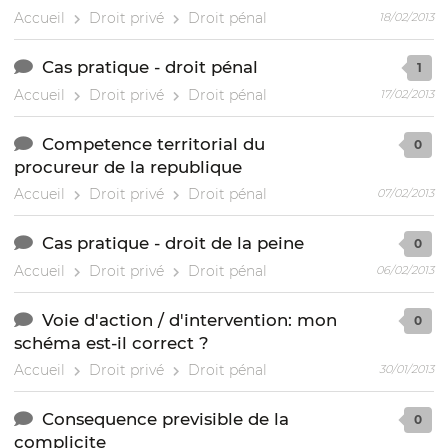
Accueil
Droit privé
Droit pénal
18/02/2013
Cas pratique - droit pénal
1
Accueil
Droit privé
Droit pénal
17/02/2013
Competence territorial du
0
procureur de la republique
Accueil
Droit privé
Droit pénal
07/02/2013
Cas pratique - droit de la peine
0
Accueil
Droit privé
Droit pénal
06/02/2013
Voie d'action / d'intervention: mon
0
schéma est-il correct ?
Accueil
Droit privé
Droit pénal
30/01/2013
Consequence previsible de la
0
complicite