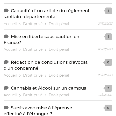
Caducité d' un article du règlement
1
sanitaire départemental
Accueil
Droit privé
Droit pénal
27/02/2013
Mise en liberté sous caution en
1
France?
Accueil
Droit privé
Droit pénal
26/02/2013
Rédaction de conclusions d'avocat
0
d'un condamné
Accueil
Droit privé
Droit pénal
25/02/2013
Cannabis et Alcool sur un campus
3
Accueil
Droit privé
Droit pénal
21/02/2013
Sursis avec mise à l'épreuve
0
effectué à l'étranger ?