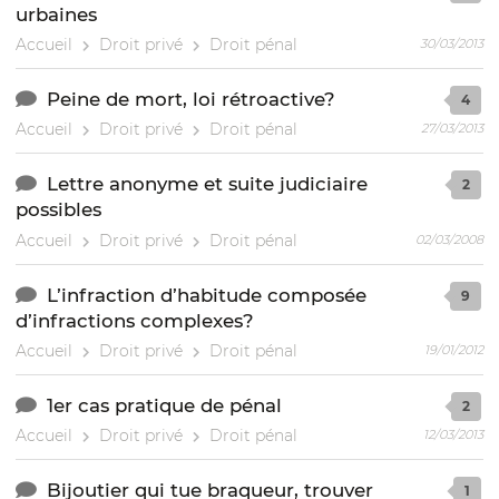
urbaines
Accueil
Droit privé
Droit pénal
30/03/2013
Peine de mort, loi rétroactive?
4
Accueil
Droit privé
Droit pénal
27/03/2013
Lettre anonyme et suite judiciaire
2
possibles
Accueil
Droit privé
Droit pénal
02/03/2008
L’infraction d’habitude composée
9
d’infractions complexes?
Accueil
Droit privé
Droit pénal
19/01/2012
1er cas pratique de pénal
2
Accueil
Droit privé
Droit pénal
12/03/2013
Bijoutier qui tue braqueur, trouver
1