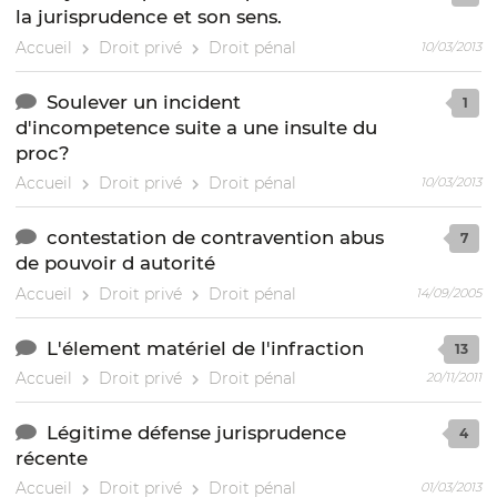
la jurisprudence et son sens.
Accueil
Droit privé
Droit pénal
10/03/2013
Soulever un incident
1
d'incompetence suite a une insulte du
proc?
Accueil
Droit privé
Droit pénal
10/03/2013
contestation de contravention abus
7
de pouvoir d autorité
Accueil
Droit privé
Droit pénal
14/09/2005
L'élement matériel de l'infraction
13
Accueil
Droit privé
Droit pénal
20/11/2011
Légitime défense jurisprudence
4
récente
Accueil
Droit privé
Droit pénal
01/03/2013