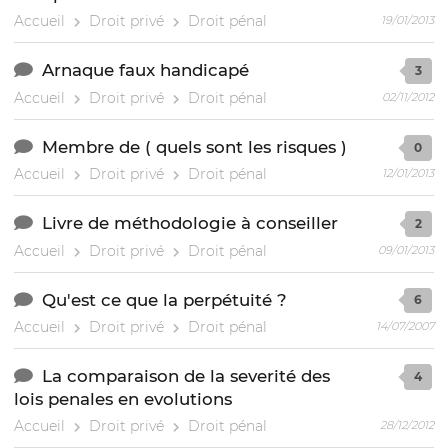
Accueil
Droit privé
Droit pénal
19/01/2013
Arnaque faux handicapé
3
Accueil
Droit privé
Droit pénal
02/11/2012
Membre de ( quels sont les risques )
0
Accueil
Droit privé
Droit pénal
12/01/2013
Livre de méthodologie à conseiller
2
Accueil
Droit privé
Droit pénal
09/01/2013
Qu'est ce que la perpétuité ?
6
Accueil
Droit privé
Droit pénal
14/07/2007
La comparaison de la severité des
4
lois penales en evolutions
Accueil
Droit privé
Droit pénal
28/12/2012