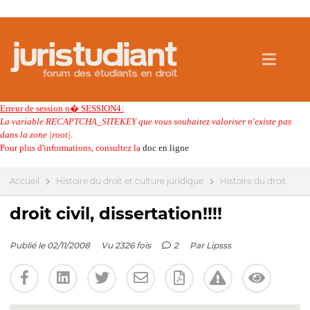
Erreur de session n� SESSION4:
La variable RECAPTCHA_SITEKEY que vous souhaitez valoriser n'existe pas
dans la zone |root|.
Pour plus d'informations, consultez la
doc en ligne
Accueil
Histoire du droit et culture juridique
Histoire du droit
droit civil, dissertation!!!!
Publié le 02/11/2008
Vu 2326 fois
2
Par
Lipsss