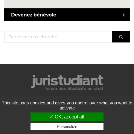
Devenez bénévole
Mentions légales
This site uses cookies and gives you control over what you want to
Politique de confidentialité
activate
Conditions générales d'utilisation
✓ OK, accept all
Liste des forums
Contactez-nous
Personalize
Privacy policy
Flux RSS