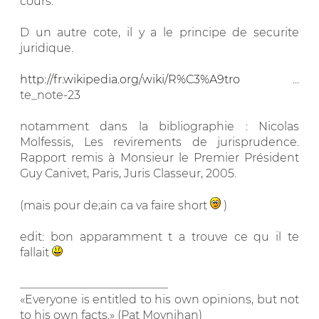
cours.
D un autre cote, il y a le principe de securite
juridique.
http://fr.wikipedia.org/wiki/R%C3%A9tro
...
te_note-23
notamment dans la bibliographie : Nicolas
Molfessis, Les revirements de jurisprudence.
Rapport remis à Monsieur le Premier Président
Guy Canivet, Paris, Juris Classeur, 2005.
(mais pour de;ain ca va faire short
)
edit: bon apparamment t a trouve ce qu il te
fallait
__________________________
«Everyone is entitled to his own opinions, but not
to his own facts.» (Pat Moynihan)