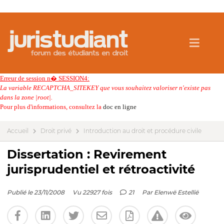
Erreur de session n� SESSION4:
La variable RECAPTCHA_SITEKEY que vous souhaitez valoriser n'existe pas
dans la zone |root|.
Pour plus d'informations, consultez la
doc en ligne
Accueil
Droit privé
Introduction au droit et procédure civile
Dissertation : Revirement
jurisprudentiel et rétroactivité
Publié le 23/11/2008
Vu 22927 fois
21
Par
Elenwë Estellië