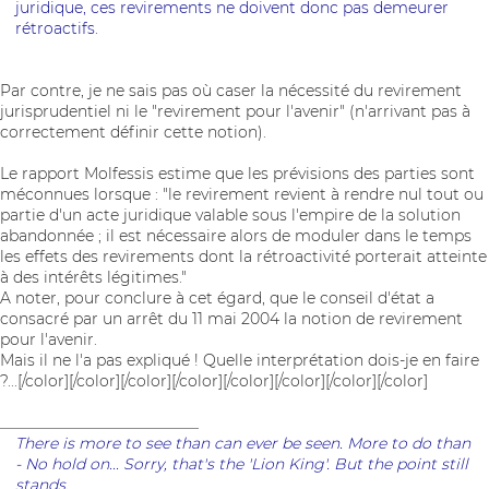
juridique, ces revirements ne doivent donc pas demeurer
rétroactifs.
Par contre, je ne sais pas où caser la nécessité du revirement
jurisprudentiel ni le "revirement pour l'avenir" (n'arrivant pas à
correctement définir cette notion).
Le rapport Molfessis estime que les prévisions des parties sont
méconnues lorsque : "le revirement revient à rendre nul tout ou
partie d'un acte juridique valable sous l'empire de la solution
abandonnée ; il est nécessaire alors de moduler dans le temps
les effets des revirements dont la rétroactivité porterait atteinte
à des intérêts légitimes."
A noter, pour conclure à cet égard, que le conseil d'état a
consacré par un arrêt du 11 mai 2004 la notion de revirement
pour l'avenir.
Mais il ne l'a pas expliqué ! Quelle interprétation dois-je en faire
?...[/color][/color][/color][/color][/color][/color][/color][/color]
__________________________
There is more to see than can ever be seen. More to do than
- No hold on... Sorry, that's the 'Lion King'. But the point still
stands.