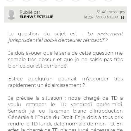
40 messages
Publié par
ELENWË ESTELLIË
le 23/11/2008 à 16:09
Le question du sujet est :
Le revirement
jurisprudentiel doit-il demeurer rétroactif ?
Je dois avouer que le sens de cette question me
semble très obscur et que je ne saisis pas très
bien ce qui est demandé.
Est-ce quelqu'un pourrait m'accorder très
rapidement un éclaircissement ?
Je précise la situation : notre chargé de TD a
voulu rattraper le TD vendredi après-midi.
Samedi j'ai eu l'examen blanc d'Introduction
Générale à l'Etude du Droit. Et je dois à tous prix
rendre le TD lundi, date normale de mon TD. En
effet, la chargé de TD n'a pas jugé nécessaire de