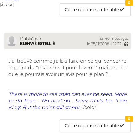
0
[/color]
Cette réponse a été utile
40 messages
Publié par
ELENWË ESTELLIË
le 25/11/2008 à 12:32
J'ai trouvé comme j'allais faire en ce qui concerne
le point du "revirement pour l'avenir", mais est-ce
que je pourrais avoir un avis pour le plan ?...
__________________________
There is more to see than can ever be seen. More
to do than - No hold on... Sorry, that's the 'Lion
King'. But the point still stands.
[/color]
0
Cette réponse a été utile