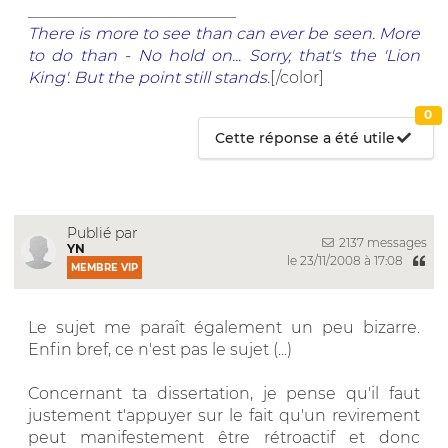
__________________________
There is more to see than can ever be seen. More
to do than - No hold on... Sorry, that's the 'Lion
King'. But the point still stands.
[/color]
0
Cette réponse a été utile
Publié par
2137 messages
YN
le 23/11/2008 à 17:08
MEMBRE VIP
Le sujet me paraît également un peu bizarre.
Enfin bref, ce n'est pas le sujet (...)
Concernant ta dissertation, je pense qu'il faut
justement t'appuyer sur le fait qu'un revirement
peut manifestement être rétroactif et donc