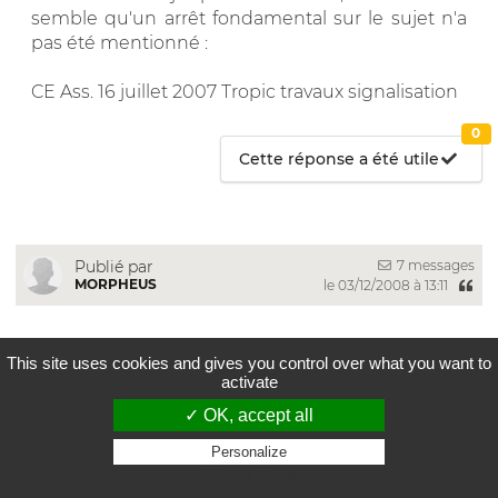
semble qu'un arrêt fondamental sur le sujet n'a
pas été mentionné :
CE Ass. 16 juillet 2007 Tropic travaux signalisation
0
Cette réponse a été utile
7 messages
Publié par
MORPHEUS
le 03/12/2008 à 13:11
En effet, cet arrêt est fondamental.
This site uses cookies and gives you control over what you want to
activate
" eu égard à l’impératif de sécurité juridique
✓ OK, accept all
tenant à ce qu’il ne soit pas porté une atteinte
excessive aux relations contractuelles en cours et
Personalize
sous réserve des actions en justice ayant le
Privacy policy
même objet et déjà engagées avant la date de