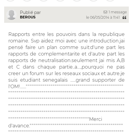
1 message
Publié par
BEROUS
le 06/05/2014 à 11:41
Rapports entre les pouvoirs dans la republique
romaine. Svp aidez moi avec une introduction.jai
pensé faire un plan comme suit:d'une part les
rapports de complementarite et d'autre part les
rapports de neutralisation.seulement jai mis A,B
et C dans chaque partie..a....,pourquoi ne pas
creer un forum sur les reseaux sociaux et autre.je
suis etudiant senegalais ......grand supporter de
l'OM!......."""""""""""""""""""""""""""""""""""""""""""""""
""""""""""""""""""""""""""""""""""""""""""""""""""""""""
""""""""""""""""""""""""""""""""""""""""""""""""""""""""
""""""""""""""""""""""""""""""""""""""""""""""""""""""""
""""""""""""""""""""""""""""""""""""""""""""""""""""""""
"""""""""""""""""""""""""""""""""""""""Merci
d'avance."""""""""""""""""""""""""""""""""""""""""""""
"""""'""""""""""""""""""""""""""""""""""""""""""""""""""