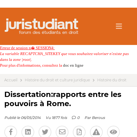
Erreur de session n� SESSION4:
La variable RECAPTCHA_SITEKEY que vous souhaitez valoriser n'existe pas
dans la zone |root|.
Pour plus d'informations, consultez la
doc en ligne
Accueil
Histoire du droit et culture juridique
Histoire du droit
Dissertation:rapports entre les
pouvoirs à Rome.
Publié le 06/05/2014
Vu 1877 fois
0
Par
Berous