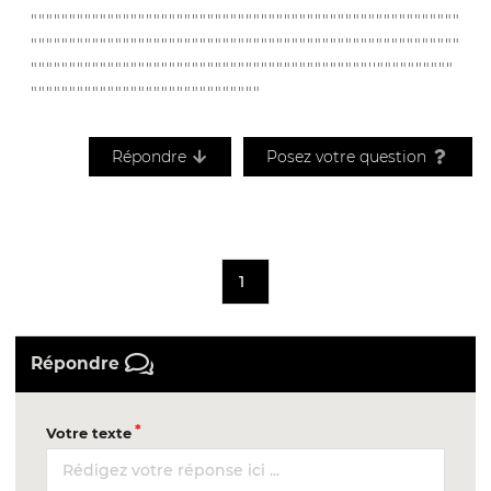
""""""""""""""""""""""""""""""""""""""""""""""""""""""""
""""""""""""""""""""""""""""""""""""""""""""""""""""""""
""""""""""""""""""""""""""""""""""""""""""""''""""""""""
""""""""""""""""""""""""""""""
Répondre
Posez votre question
1
Répondre
Votre texte