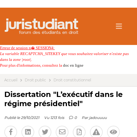
Erreur de session n� SESSION4:
La variable RECAPTCHA_SITEKEY que vous souhaitez valoriser n'existe pas
dans la zone |root|.
Pour plus d'informations, consultez la
doc en ligne
Accueil
Droit public
Droit constitutionnel
Dissertation "L’exécutif dans le
régime présidentiel"
Publié le 29/10/2021
Vu 1213 fois
0
Par
jadouuuu