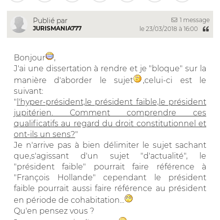
1 message
Publié par
JURISMANIA777
le 23/03/2018 à 16:00
Bonjour
,
J'ai une dissertation à rendre et je "bloque" sur la
manière d'aborder le sujet
,celui-ci est le
suivant:
"
l'hyper-président,le président faible,le président
jupitérien. Comment comprendre ces
qualificatifs au regard du droit constitutionnel et
ont-ils un sens?
"
Je n'arrive pas à bien délimiter le sujet sachant
que,s'agissant d'un sujet "d'actualité", le
"président faible" pourrait faire référence à
"François Hollande" cependant le président
faible pourrait aussi faire référence au président
en période de cohabitation...
Qu'en pensez vous ?