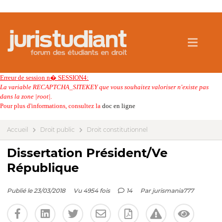
Erreur de session n� SESSION4:
La variable RECAPTCHA_SITEKEY que vous souhaitez valoriser n'existe pas
dans la zone |root|.
Pour plus d'informations, consultez la
doc en ligne
Accueil
Droit public
Droit constitutionnel
Dissertation Président/Ve
République
Publié le 23/03/2018
Vu 4954 fois
14
Par
jurismania777