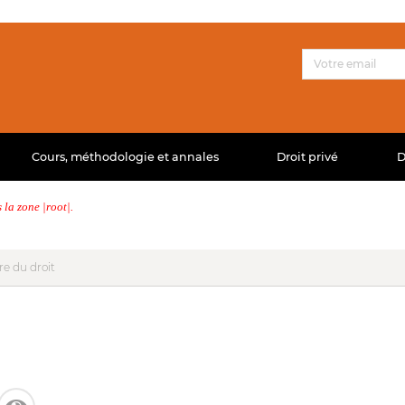
Cours, méthodologie et annales
Droit privé
D
la zone |root|.
re du droit