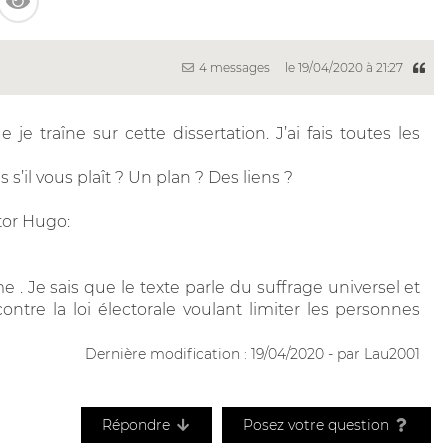
4 messages
le 19/04/2020 à 21:27
 je traîne sur cette dissertation. J’ai fais toutes les
’il vous plaît ? Un plan ? Des liens ?
tor Hugo:
. Je sais que le texte parle du suffrage universel et
ontre la loi électorale voulant limiter les personnes
Dernière modification : 19/04/2020 - par Lau2001
Répondre
Posez votre question