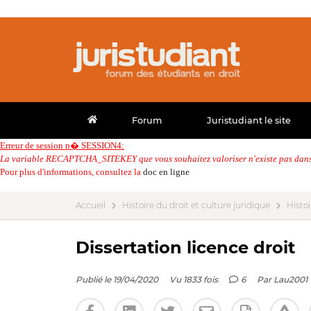
Forum
Juristudiant le site
Erreur de session n� SESSION4:
La variable RECAPTCHA_SITEKEY que vous souhaitez valoriser n'existe pas dans 
Pour plus d'informations, consultez la
doc en ligne
Accueil
Histoire du droit et culture juridique
Histoi
Dissertation licence droit
Publié le 19/04/2020
Vu 1833 fois
6
Par
Lau2001