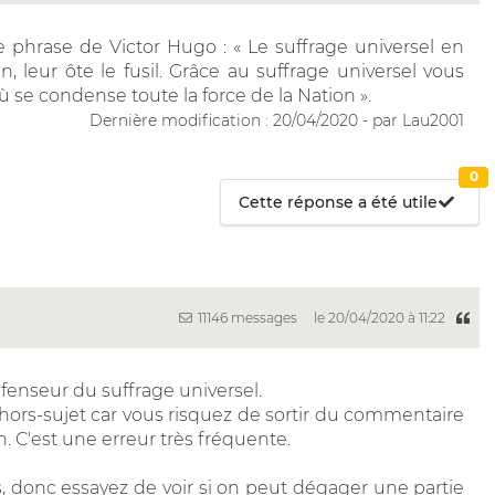
e phrase de Victor Hugo : « Le suffrage universel en
, leur ôte le fusil. Grâce au suffrage universel vous
ù se condense toute la force de la Nation ».
Dernière modification : 20/04/2020 - par Lau2001
0
Cette réponse a été utile
11146 messages
le 20/04/2020 à 11:22
fenseur du suffrage universel.
 hors-sujet car vous risquez de sortir du commentaire
n. C'est une erreur très fréquente.
 donc essayez de voir si on peut dégager une partie