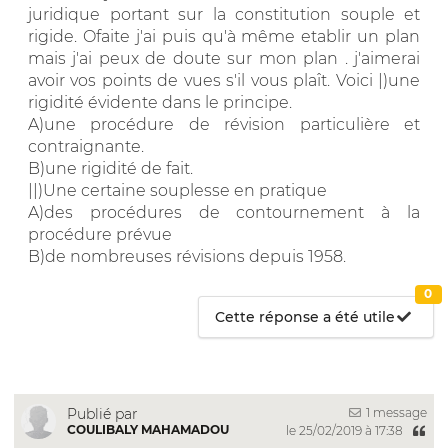
juridique portant sur la constitution souple et
rigide. Ofaite j'ai puis qu'à même etablir un plan
mais j'ai peux de doute sur mon plan . j'aimerai
avoir vos points de vues s'il vous plaît. Voici |)une
rigidité évidente dans le principe.
A)une procédure de révision particulière et
contraignante.
B)une rigidité de fait.
||)Une certaine souplesse en pratique
A)des procédures de contournement à la
procédure prévue
B)de nombreuses révisions depuis 1958.
0
Cette réponse a été utile
1 message
Publié par
COULIBALY MAHAMADOU
le 25/02/2019 à 17:38