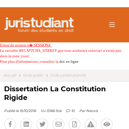
Erreur de session n� SESSION4:
La variable RECAPTCHA_SITEKEY que vous souhaitez valoriser n'existe pas
dans la zone |root|.
Pour plus d'informations, consultez la
doc en ligne
Accueil
Droit public
Droit constitutionnel
Dissertation La Constitution
Rigide
Publié le 15/10/2016
Vu 13166 fois
10
Par
Neoxis