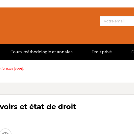
Cours, méthodologie et annales
Droit privé
D
la zone |root|.
oirs et état de droit