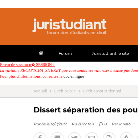
Forum
Juristudiant le site
Erreur de session n� SESSION4:
La variable RECAPTCHA_SITEKEY que vous souhaitez valoriser n'existe pas dans 
Pour plus d'informations, consultez la
doc en ligne
Accueil
Droit public
Droit constitutionnel
Dissert séparation des pouv
Publié le 12/11/2017
Vu 2072 fois
0
Par
loris69