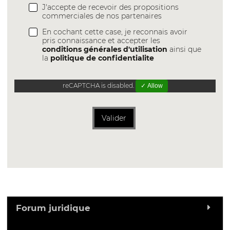
J'accepte de recevoir des propositions
commerciales de nos partenaires
En cochant cette case, je reconnais avoir
pris connaissance et accepter les
conditions générales d'utilisation
ainsi que
la
politique de confidentialite
reCAPTCHA is disabled.
✓ Allow
Valider
Forum juridique