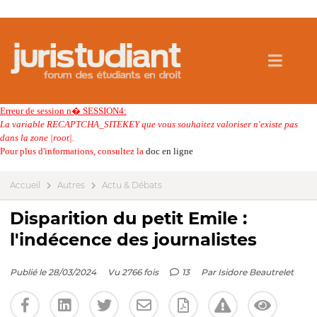
Erreur de session n� SESSION4:
La variable RECAPTCHA_SITEKEY que vous souhaitez valoriser n'existe pas
dans la zone |root|.
Pour plus d'informations, consultez la
doc en ligne
Accueil
Autres
Actu & Débats
Disparition du petit Emile :
l'indécence des journalistes
Publié le 28/03/2024
Vu 2766 fois
13
Par
Isidore Beautrelet