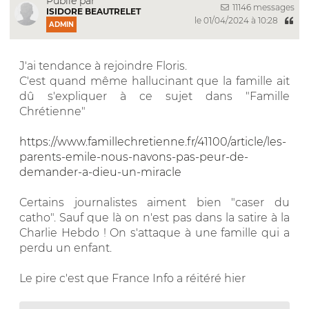
Publié par
11146 messages
ISIDORE BEAUTRELET
le 01/04/2024 à 10:28
ADMIN
J'ai tendance à rejoindre Floris.
C'est quand même hallucinant que la famille ait
dû s'expliquer à ce sujet dans "Famille
Chrétienne"
https://www.famillechretienne.fr/41100/article/les-
parents-emile-nous-navons-pas-peur-de-
demander-a-dieu-un-miracle
Certains journalistes aiment bien "caser du
catho". Sauf que là on n'est pas dans la satire à la
Charlie Hebdo ! On s'attaque à une famille qui a
perdu un enfant.
Le pire c'est que France Info a réitéré hier