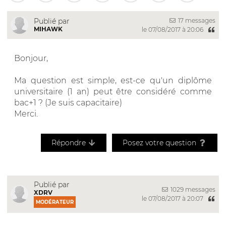
17 messages
Publié par
MIHAWK
le 07/08/2017 à 20:06
Bonjour,
Ma question est simple, est-ce qu'un diplôme
universitaire (1 an) peut être considéré comme
bac+1 ? (Je suis capacitaire)
Merci.
Répondre
Posez votre question
Publié par
1029 messages
XDRV
le 07/08/2017 à 20:07
MODÉRATEUR