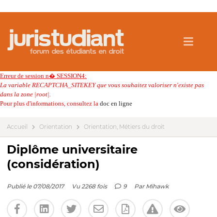
Erreur de session n� SESSION4:
La variable RECAPTCHA_SITEKEY que vous souhaitez valoriser n'existe pas
dans la zone |root|.
Pour plus d'informations, consultez la
doc en ligne
Accueil
Orientation
Orientation, Métiers du droit
Diplôme universitaire
(considération)
Publié le 07/08/2017
Vu 2268 fois
9
Par
Mihawk