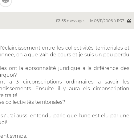
55 messages
le 06/11/2006 à 11:37
claircissement entre les collectivités territoriales et
 année, on a que 24h de cours et je suis un peu perdu
iales ont la eprsonnalité juridique a la différence des
urquoi?
ent a 3 circonscriptions ordinnaires a savoir les
ndissements. Ensuite il y aura els circonscription
 traité.
collectivités territoriales?
s? J'ai aussi entendu parlé que l'une est élu par une
oi!
iment sympa.