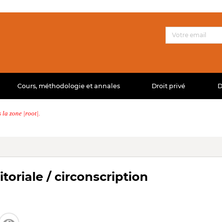
Cours, méthodologie et annales
Droit privé
D
la zone |root|.
itoriale / circonscription