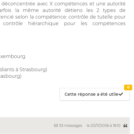
é déconcentrée avec X compétences et une autorité
arfois la même autorité détiens les 2 types de
rencié selon la compétence: contrôle de tutelle pour
 contrôle hiérarchique pour les compétences
Luxembourg
diants à Strasbourg)
trasbourg)
0
Cette réponse a été utile
55 messages
le 20/11/2006 à 18:10