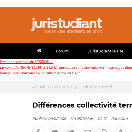
Forum
Juristudiant le site
Erreur de session n� SESSION4:
La variable RECAPTCHA_SITEKEY que vous souhaitez valoriser n'existe pas dans 
Pour plus d'informations, consultez la
doc en ligne
Accueil
Droit public
Droit administratif
Différences collectivité terr
Publié le 06/11/2006
Vu 25170 fois
17
Par
killon