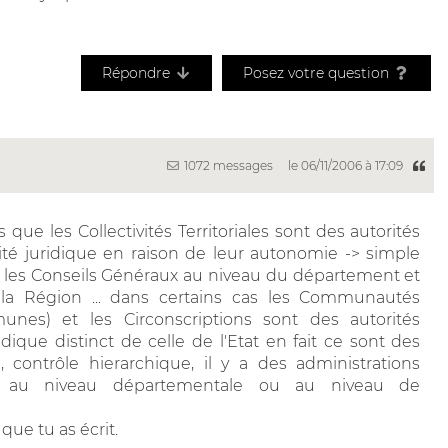
Répondre
Posez votre question
1072 messages
le 06/11/2006 à 17:09
 que les Collectivités Territoriales sont des autorités
ité juridique en raison de leur autonomie -> simple
s, les Conseils Généraux au niveau du département et
la Région ... dans certains cas les Communautés
s) et les Circonscriptions sont des autorités
ique distinct de celle de l'Etat en fait ce sont des
e, contrôle hierarchique, il y a des administrations
e, au niveau départementale ou au niveau de
que tu as écrit.