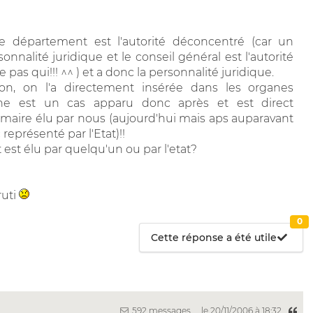
e département est l'autorité déconcentré (car un
onnalité juridique et le conseil général est l'autorité
pas qui!!! ^^ ) et a donc la personnalité juridique.
ion, on l'a directement insérée dans les organes
ne est un cas apparu donc après et est direct
e maire élu par nous (aujourd'hui mais aps auparavant
 représenté par l'Etat)!!
 est élu par quelqu'un ou par l'etat?
ruti
0
Cette réponse a été utile
592 messages
le 20/11/2006 à 18:32