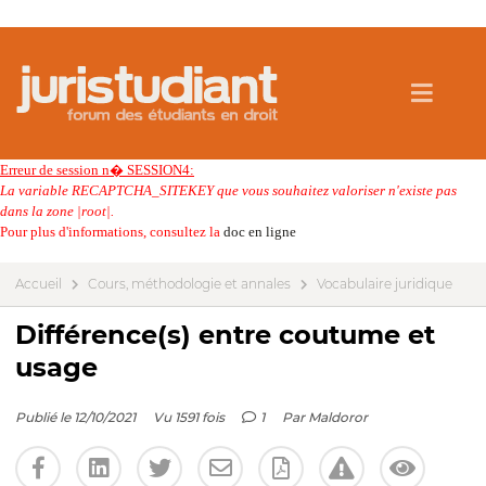
Erreur de session n� SESSION4:
La variable RECAPTCHA_SITEKEY que vous souhaitez valoriser n'existe pas
dans la zone |root|.
Pour plus d'informations, consultez la
doc en ligne
Accueil
Cours, méthodologie et annales
Vocabulaire juridique
Différence(s) entre coutume et
usage
Publié le 12/10/2021
Vu 1591 fois
1
Par
Maldoror