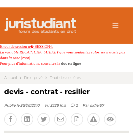
Erreur de session n� SESSION4:
La variable RECAPTCHA_SITEKEY que vous souhaitez valoriser n'existe pas
dans la zone |root|.
Pour plus d'informations, consultez la
doc en ligne
Accueil
Droit privé
Droit des sociétés
devis - contrat - resilier
Publié le 26/08/2010
Vu 2328 fois
2
Par
didier97