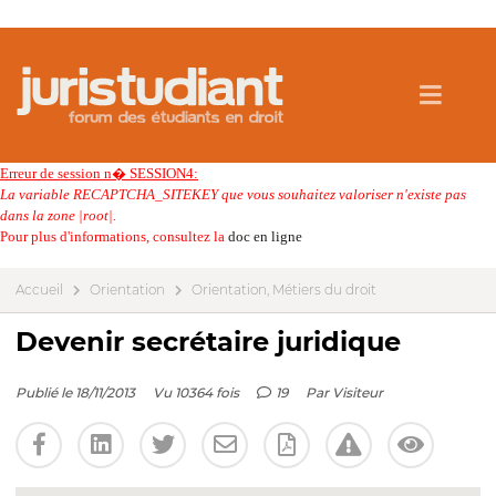
Erreur de session n� SESSION4:
La variable RECAPTCHA_SITEKEY que vous souhaitez valoriser n'existe pas
dans la zone |root|.
Pour plus d'informations, consultez la
doc en ligne
Accueil
Orientation
Orientation, Métiers du droit
Devenir secrétaire juridique
Publié le 18/11/2013
Vu 10364 fois
19
Par
Visiteur