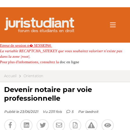
Erreur de session n� SESSION4:
La variable RECAPTCHA_SITEKEY que vous souhaitez valoriser n'existe pas
dans la zone |root|.
Pour plus d'informations, consultez la
doc en ligne
Accueil
Orientation
Devenir notaire par voie
professionnelle
Publié le 23/06/2021
Vu 2311 fois
5
Par
laedroit