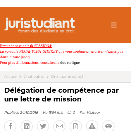
Erreur de session n� SESSION4:
La variable RECAPTCHA_SITEKEY que vous souhaitez valoriser n'existe pas
dans la zone |root|.
Pour plus d'informations, consultez la
doc en ligne
Accueil
Droit public
Droit administratif
Délégation de compétence par
une lettre de mission
Publié le 24/10/2016
Vu 1564 fois
0
Par
Visiteur