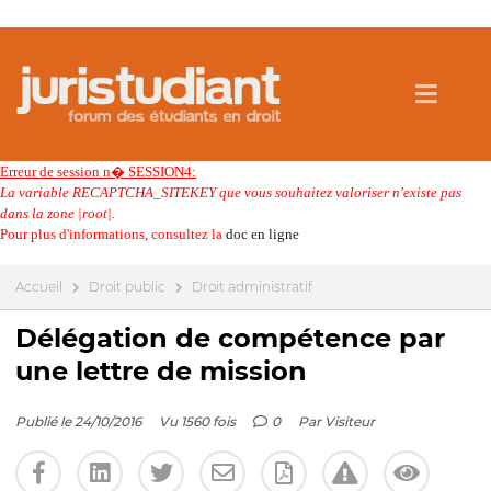
Erreur de session n� SESSION4:
La variable RECAPTCHA_SITEKEY que vous souhaitez valoriser n'existe pas
dans la zone |root|.
Pour plus d'informations, consultez la
doc en ligne
Accueil
Droit public
Droit administratif
Délégation de compétence par
une lettre de mission
Publié le 24/10/2016
Vu 1560 fois
0
Par
Visiteur