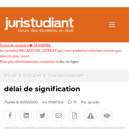
Erreur de session n� SESSION4:
La variable RECAPTCHA_SITEKEY que vous souhaitez valoriser n'existe pas
dans la zone |root|.
Pour plus d'informations, consultez la
doc en ligne
Accueil
Droit privé
Droit des obligations
délai de signification
Publié le 10/01/2005
Vu 17061 fois
71
Par
ayrolle