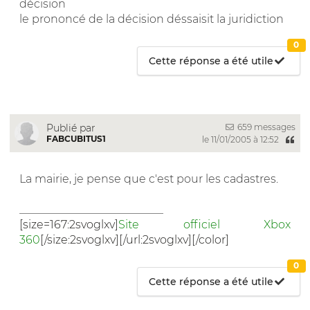
décision
le prononcé de la décision déssaisit la juridiction
0
Cette réponse a été utile
659 messages
Publié par
FABCUBITUS1
le 11/01/2005 à 12:52
La mairie, je pense que c'est pour les cadastres.
__________________________
[size=167:2svoglxv]
Site officiel Xbox
360
[/size:2svoglxv][/url:2svoglxv][/color]
0
Cette réponse a été utile