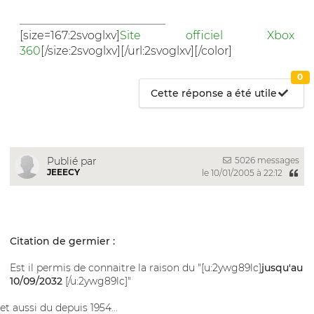
__________________________
[size=167:2svoglxv]
Site officiel Xbox
360
[/size:2svoglxv][/url:2svoglxv][/color]
0
Cette réponse a été utile
5026 messages
Publié par
JEEECY
le 10/01/2005 à 22:12
Citation de germier :
Est il permis de connaitre la raison du "[u:2ywg89lc]
jusqu'au
10/09/2032
[/u:2ywg89lc]"
et aussi du depuis 1954...