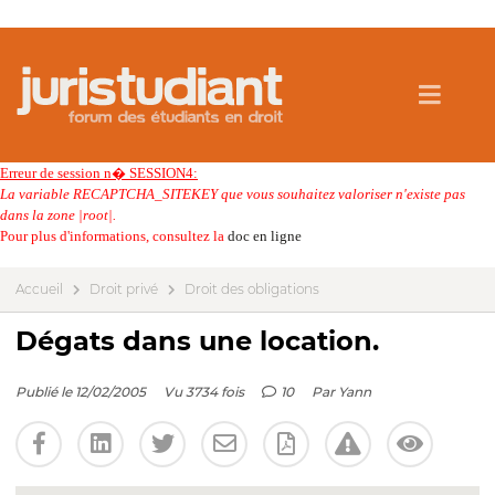
Erreur de session n� SESSION4:
La variable RECAPTCHA_SITEKEY que vous souhaitez valoriser n'existe pas
dans la zone |root|.
Pour plus d'informations, consultez la
doc en ligne
Accueil
Droit privé
Droit des obligations
Dégats dans une location.
Publié le 12/02/2005
Vu 3734 fois
10
Par
Yann