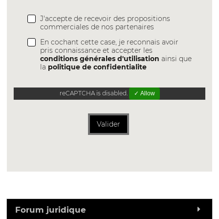
J'accepte de recevoir des propositions
commerciales de nos partenaires
En cochant cette case, je reconnais avoir
pris connaissance et accepter les
conditions générales d'utilisation
ainsi que
la
politique de confidentialite
reCAPTCHA is disabled.
✓ Allow
Valider
Forum juridique