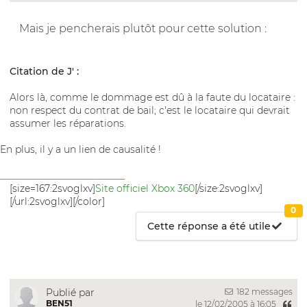
Mais je pencherais plutôt pour cette solution :
Citation de J' :
Alors là, comme le dommage est dû à la faute du locataire :
non respect du contrat de bail; c'est le locataire qui devrait
assumer les réparations.
En plus, il y a un lien de causalité !
__________________________
[size=167:2svoglxv]
Site officiel Xbox 360
[/size:2svoglxv]
[/url:2svoglxv][/color]
0
Cette réponse a été utile
182 messages
Publié par
BEN51
le 12/02/2005 à 16:05