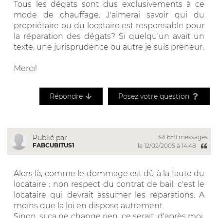
Tous les dégats sont dus exclusivements à ce
mode de chauffage. J'aimerai savoir qui du
propriétaire ou du locataire est responsable pour
la réparation des dégats? Si quelqu'un avait un
texte, une jurisprudence ou autre je suis preneur.
Merci!
Répondre
Posez votre question
659 messages
Publié par
FABCUBITUS1
le 12/02/2005 à 14:48
Alors là, comme le dommage est dû à la faute du
locataire : non respect du contrat de bail; c'est le
locataire qui devrait assumer les réparations. A
moins que la loi en dispose autrement.
Sinon, si ça ne change rien, ce serait, d'après moi,