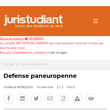
Erreur de session n� SESSION4:
La variable RECAPTCHA_SITEKEY que vous souhaitez valoriser n'existe pas
dans la zone |root|.
Pour plus d'informations, consultez la
doc en ligne
Accueil
Droit international
Defense paneuropenne
Publié le 18/06/2024
Vu 640 fois
3
Par
E