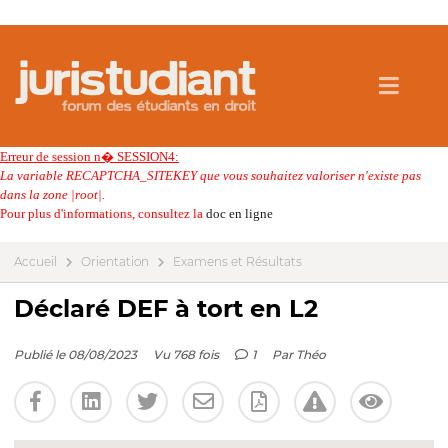
Erreur de session n� SESSION4:
La variable RECAPTCHA_SITEKEY que vous souhaitez valoriser n'existe pas
dans la zone |root|.
Pour plus d'informations, consultez la
doc en ligne
Accueil
Orientation
Examens et Résultats
Déclaré DEF à tort en L2
Publié le 08/08/2023
Vu 768 fois
1
Par
Théo