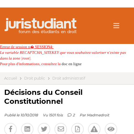
Erreur de session n� SESSION4:
La variable RECAPTCHA_SITEKEY que vous souhaitez valoriser n'existe pas
dans la zone |root|.
Pour plus d'informations, consultez la
doc en ligne
Accueil
Droit public
Droit administratif
Décisions du Conseil
Constitutionnel
Publié le 10/10/2018
Vu 1501 fois
2
Par
Madmedroit