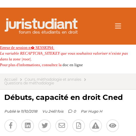
Erreur de session n� SESSION4:
La variable RECAPTCHA_SITEKEY que vous souhaitez valoriser n'existe pas
dans la zone |root|.
Pour plus d'informations, consultez la
doc en ligne
Accueil
Cours, méthodologie et annales
Questions de méthodologie
Débuts, capacité en droit Cned
Publié le 11/10/2018
Vu 2461 fois
0
Par
Hugo H