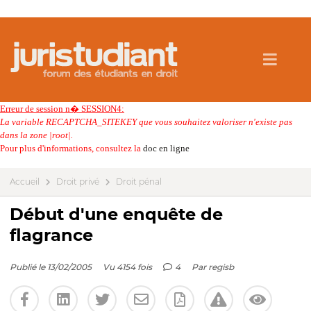
Erreur de session n� SESSION4:
La variable RECAPTCHA_SITEKEY que vous souhaitez valoriser n'existe pas
dans la zone |root|.
Pour plus d'informations, consultez la
doc en ligne
Accueil
Droit privé
Droit pénal
Début d'une enquête de
flagrance
Publié le 13/02/2005
Vu 4154 fois
4
Par
regisb