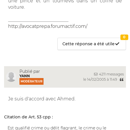
une pince et un tournevis dans un coffre de
voiture.
__________________________
http://avocatprepa.forumactif.com/
0
Cette réponse a été utile
Publié par
4211 messages
YANN
le 14/02/2005 à 11:49
MODÉRATEUR
Je suis d'accord avec Ahmed.
Citation de Art. 53 cpp :
Est qualifié crime ou délit flagrant, le crime ou le