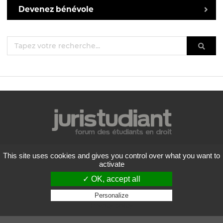
Devenez bénévole
Mentions légales
This site uses cookies and gives you control over what you want to
Politique de confidentialité
activate
Conditions générales d'utilisation
✓ OK, accept all
Liste des forums
Contactez-nous
Personalize
Privacy policy
Flux RSS
Copyright
2026 Juristudiant.com - Tous droits réservés