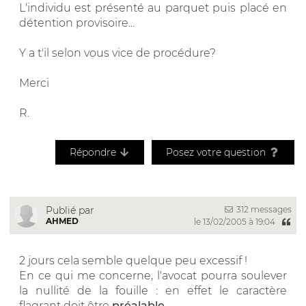
L'individu est présenté au parquet puis placé en
détention provisoire...
Y a t'il selon vous vice de procédure?
Merci
R.
Répondre
Posez votre question
312 messages
Publié par
AHMED
le 13/02/2005 à 19:04
2 jours cela semble quelque peu excessif !
En ce qui me concerne, l'avocat pourra soulever
la nullité de la fouille : en effet le caractère
flagrant doit être
préalable
.