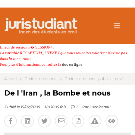
Erreur de session n� SESSION4:
La variable RECAPTCHA_SITEKEY que vous souhaitez valoriser n'existe pas
dans la zone |root|.
Pour plus d'informations, consultez la
doc en ligne
Accueil
Droit international
Droit international public et privé
De l 'Iran , la Bombe et nous
Publié le 15/02/2009
Vu 1805 fois
1
Par
Luchicanau