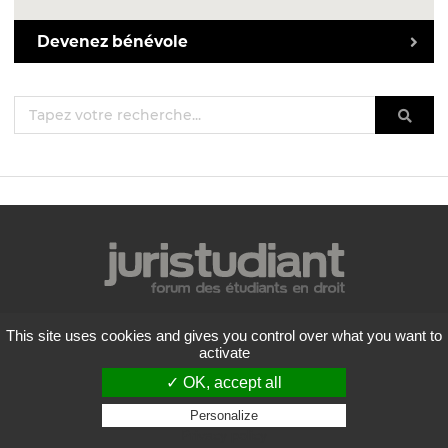
Devenez bénévole
Mentions légales
This site uses cookies and gives you control over what you want to
Politique de confidentialité
activate
Conditions générales d'utilisation
✓ OK, accept all
Liste des forums
Contactez-nous
Personalize
Privacy policy
Flux RSS