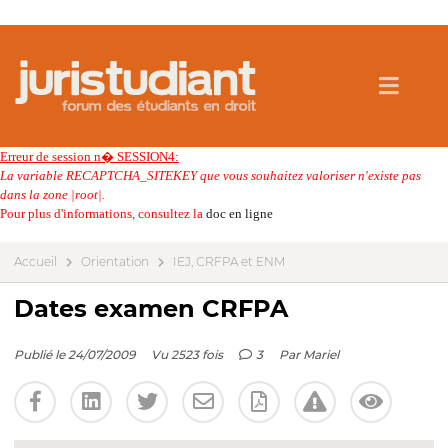
Erreur de session n� SESSION4:
La variable RECAPTCHA_SITEKEY que vous souhaitez valoriser n'existe pas
dans la zone |root|.
Pour plus d'informations, consultez la
doc en ligne
Accueil
Orientation
IEJ, CRFPA et ENM
Dates examen CRFPA
Publié le 24/07/2009
Vu 2523 fois
3
Par
Mariel