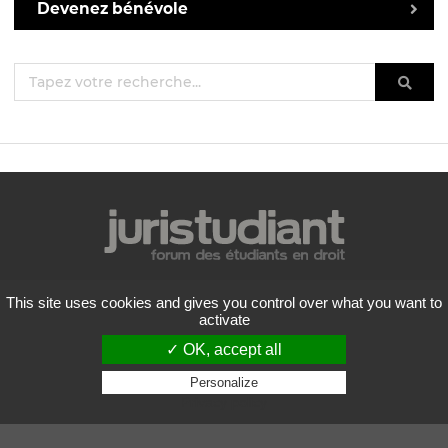
Devenez bénévole
Mentions légales
This site uses cookies and gives you control over what you want to
Politique de confidentialité
activate
Conditions générales d'utilisation
✓ OK, accept all
Liste des forums
Contactez-nous
Personalize
Privacy policy
Flux RSS
Copyright
2026 Juristudiant.com - Tous droits réservés