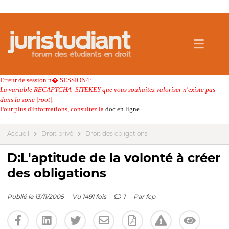
Erreur de session n� SESSION4:
La variable RECAPTCHA_SITEKEY que vous souhaitez valoriser n'existe pas
dans la zone |root|.
Pour plus d'informations, consultez la
doc en ligne
Accueil
Droit privé
Droit des obligations
D:L'aptitude de la volonté à créer
des obligations
Publié le 13/11/2005
Vu 1491 fois
1
Par
fcp