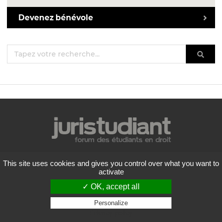
Devenez bénévole
Mentions légales
This site uses cookies and gives you control over what you want to
Politique de confidentialité
activate
Conditions générales d'utilisation
✓ OK, accept all
Liste des forums
Contactez-nous
Personalize
Privacy policy
Flux RSS