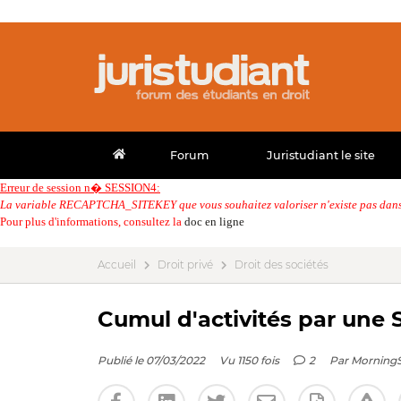
Forum
Juristudiant le site
Erreur de session n� SESSION4:
La variable RECAPTCHA_SITEKEY que vous souhaitez valoriser n'existe pas dans 
Pour plus d'informations, consultez la
doc en ligne
Accueil
Droit privé
Droit des sociétés
Cumul d'activités par une
Publié le 07/03/2022
Vu 1150 fois
2
Par
MorningS