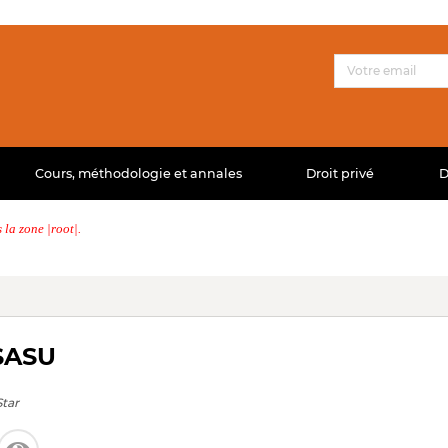
Cours, méthodologie et annales
Droit privé
D
la zone |root|.
 SASU
tar