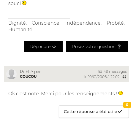
souci
__________________________
Dignité, Conscience, Indépendance, Probité,
Humanité
Répondre
Posez votre question
49 messages
Publié par
COUCOU
le 10/01/2006 à 22:02
Ok c'est noté. Merci pour les renseignements !
0
Cette réponse a été utile