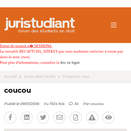
Erreur de session n� SESSION4:
La variable RECAPTCHA_SITEKEY que vous souhaitez valoriser n'existe pas
dans la zone |root|.
Pour plus d'informations, consultez la
doc en ligne
Accueil
Juristudiant le site
Présentez-vous
coucou
Publié le 09/01/2006
Vu 11124 fois
34
Par
coucou