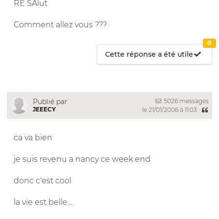
RE SAlut
Comment allez vous ???
0
Cette réponse a été utile
5026 messages
Publié par
JEEECY
le 21/01/2006 à 11:03
ca va bien
je suis revenu a nancy ce week end
donc c'est cool
la vie est belle...