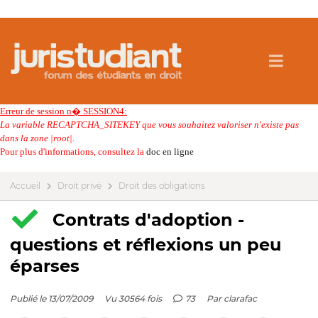
Erreur de session n� SESSION4:
La variable RECAPTCHA_SITEKEY que vous souhaitez valoriser n'existe pas
dans la zone |root|.
Pour plus d'informations, consultez la
doc en ligne
Accueil
Droit privé
Droit des obligations
Contrats d'adoption -
questions et réflexions un peu
éparses
Publié le 13/07/2009
Vu 30564 fois
73
Par
clarafac