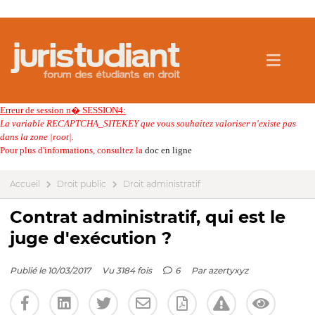
Erreur de session n� SESSION4:
La variable RECAPTCHA_SITEKEY que vous souhaitez valoriser n'existe pas
dans la zone |root|.
Pour plus d'informations, consultez la
doc en ligne
Accueil
Droit public
Droit administratif
Contrat administratif, qui est le
juge d'exécution ?
Publié le 10/03/2017
Vu 3184 fois
6
Par
azertyxyz