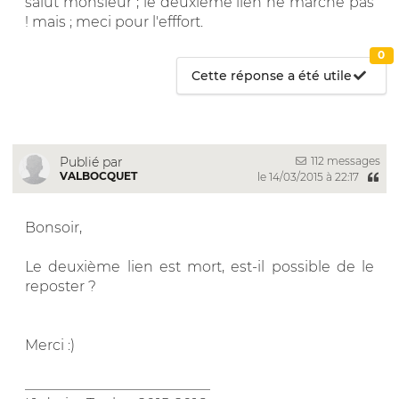
salut monsieur ; le deuxiéme lien ne marche pas
! mais ; meci pour l'efffort.
0
Cette réponse a été utile
112 messages
Publié par
VALBOCQUET
le 14/03/2015 à 22:17
Bonsoir,
Le deuxième lien est mort, est-il possible de le
reposter ?
Merci :)
__________________________