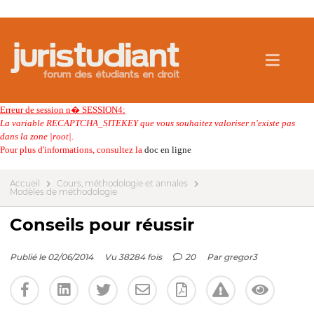
Erreur de session n� SESSION4:
La variable RECAPTCHA_SITEKEY que vous souhaitez valoriser n'existe pas
dans la zone |root|.
Pour plus d'informations, consultez la
doc en ligne
Accueil
Cours, méthodologie et annales
Modèles de méthodologie
Conseils pour réussir
Publié le 02/06/2014
Vu 38284 fois
20
Par
gregor3