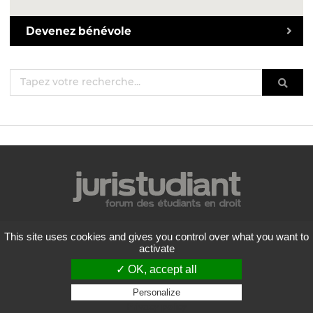
Devenez bénévole
Mentions légales
This site uses cookies and gives you control over what you want to
Politique de confidentialité
activate
Conditions générales d'utilisation
✓ OK, accept all
Liste des forums
Contactez-nous
Personalize
Privacy policy
Flux RSS