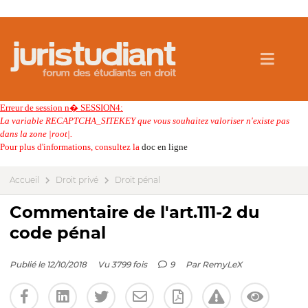
Erreur de session n� SESSION4:
La variable RECAPTCHA_SITEKEY que vous souhaitez valoriser n'existe pas
dans la zone |root|.
Pour plus d'informations, consultez la
doc en ligne
Accueil
Droit privé
Droit pénal
Commentaire de l'art.111-2 du
code pénal
Publié le 12/10/2018
Vu 3799 fois
9
Par
RemyLeX